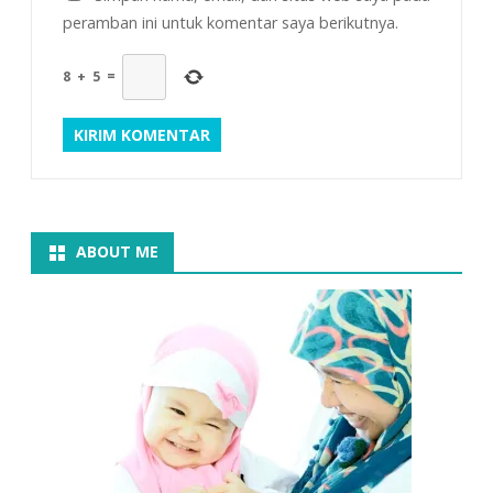
peramban ini untuk komentar saya berikutnya.
8
+
5
=
ABOUT ME