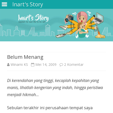
Inart's Story
Skip
to
content
Belum Menang
pada
Winarni KS
Mei 14, 2009
2 Komentar
Belum
Di kerendahan yang tinggi, kecaplah kepahitan yang
Menang
manis, lihatlah kengerian yang indah, hingga peristiwa
menjadi hikmah…
Sebulan terakhir ini perusahaan tempat saya