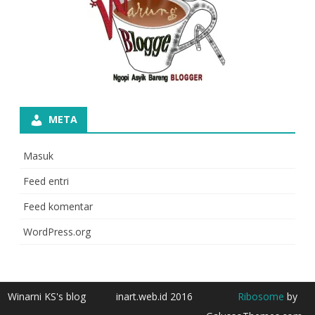
META
Masuk
Feed entri
Feed komentar
WordPress.org
Winarni KS's blog
inart.web.id 2016
Ribosome
by