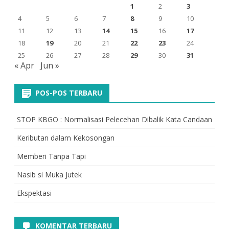
1
2
3
4
5
6
7
8
9
10
11
12
13
14
15
16
17
18
19
20
21
22
23
24
25
26
27
28
29
30
31
« Apr
Jun »
POS-POS TERBARU
STOP KBGO : Normalisasi Pelecehan Dibalik Kata Candaan
Keributan dalam Kekosongan
Memberi Tanpa Tapi
Nasib si Muka Jutek
Ekspektasi
KOMENTAR TERBARU