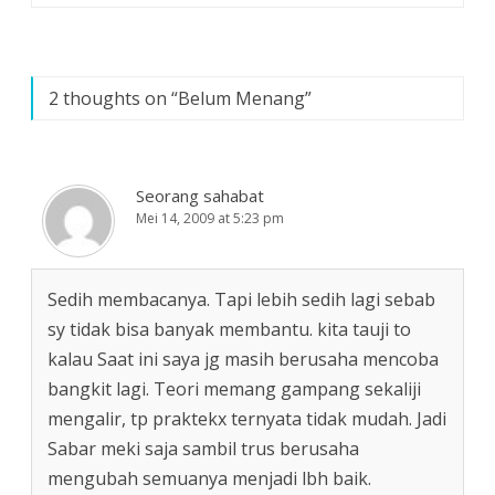
a
a
a
pos
n
y
y
g
a
a
b
n
n
a
g
g
r
b
b
u
a
a
)
r
r
2 thoughts on “
Belum Menang
”
u
u
)
)
Seorang sahabat
Mei 14, 2009 at 5:23 pm
Sedih membacanya. Tapi lebih sedih lagi sebab
sy tidak bisa banyak membantu. kita tauji to
kalau Saat ini saya jg masih berusaha mencoba
bangkit lagi. Teori memang gampang sekaliji
mengalir, tp praktekx ternyata tidak mudah. Jadi
Sabar meki saja sambil trus berusaha
mengubah semuanya menjadi lbh baik.