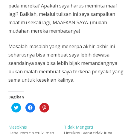
pada mereka? Apakah saya harus meminta maaf
lagi? Baiklah, melalui tulisan ini saya sampaikan
maaf itu sekali lagi, MAAFKAN SAYA. (mudah-
mudahan mereka membacanya)
Masalah-masalah yang menerpa akhir-akhir ini
seharusnya bisa membuat saya lebih dewasa
seandainya saya bisa lebih bijak memandangnya
bukan malah membuat saya terkena penyakit yang
sama untuk kesekian kalinya.
Bagikan
K
K
K
l
l
l
i
i
i
k
k
k
u
u
u
n
n
n
Masokhis
Tidak Mengerti
t
t
t
u
u
u
Hehe..mmg bgtu kl msh
Untukmu yang tidak juga