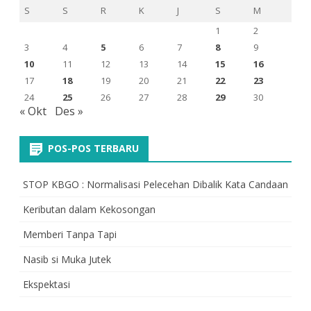
S
S
R
K
J
S
M
1
2
3
4
5
6
7
8
9
10
11
12
13
14
15
16
17
18
19
20
21
22
23
24
25
26
27
28
29
30
« Okt
Des »
POS-POS TERBARU
STOP KBGO : Normalisasi Pelecehan Dibalik Kata Candaan
Keributan dalam Kekosongan
Memberi Tanpa Tapi
Nasib si Muka Jutek
Ekspektasi