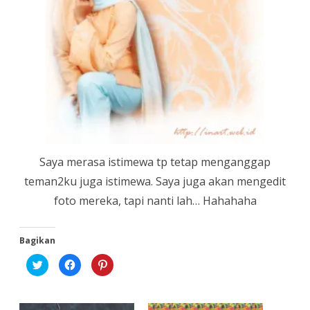
Saya merasa istimewa tp tetap menganggap
teman2ku juga istimewa. Saya juga akan mengedit
foto mereka, tapi nanti lah… Hahahaha
Bagikan
K
K
K
l
l
l
i
i
i
k
k
k
u
u
u
n
n
n