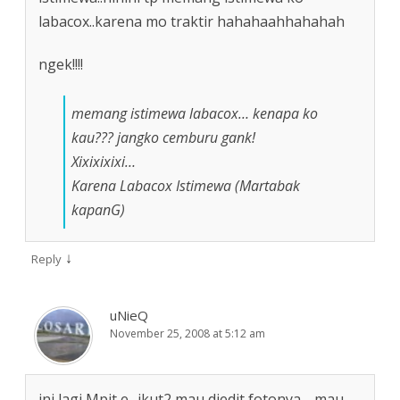
labacox..karena mo traktir hahahaahhahahah
ngek!!!!
memang istimewa labacox… kenapa ko
kau??? jangko cemburu gank!
Xixixixixi…
Karena Labacox Istimewa (Martabak
kapanG)
↓
Reply
uNieQ
November 25, 2008 at 5:12 am
ini lagi Mpit e.. ikut2 mau diedit fotonya… mau