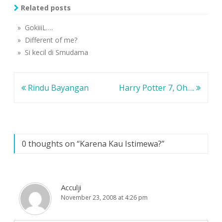
y
l
l
Related posts
a
a
a
n
y
y
g
a
a
» GokiiiL….
b
n
n
a
g
g
» Different of me?
r
b
b
u
a
a
» Si kecil di Smudama
)
r
r
u
u
)
)
Navigasi
Rindu Bayangan
Harry Potter 7, Oh….
pos
0 thoughts on “
Karena Kau Istimewa?
”
Acculji
November 23, 2008 at 4:26 pm