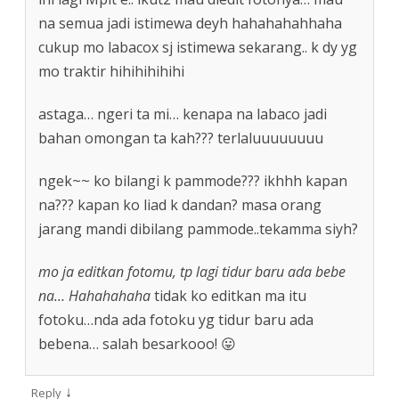
na semua jadi istimewa deyh hahahahahhaha
cukup mo labacox sj istimewa sekarang.. k dy yg
mo traktir hihihihihihi
astaga… ngeri ta mi… kenapa na labaco jadi
bahan omongan ta kah??? terlaluuuuuuuu
ngek~~ ko bilangi k pammode??? ikhhh kapan
na??? kapan ko liad k dandan? masa orang
jarang mandi dibilang pammode..tekamma siyh?
mo ja editkan fotomu, tp lagi tidur baru ada bebe
na… Hahahahaha
tidak ko editkan ma itu
fotoku…nda ada fotoku yg tidur baru ada
bebena… salah besarkooo! 😛
↓
Reply