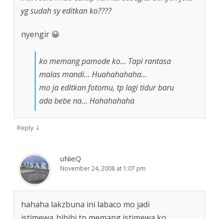
yg sudah sy editkan ko????
nyengir 😀
ko memang pamode ko… Tapi rantasa
malas mandi… Huahahahaha…
mo ja editkan fotomu, tp lagi tidur baru
ada bebe na… Hahahahaha
↓
Reply
uNieQ
November 24, 2008 at 1:07 pm
hahaha lakzbuna ini labaco mo jadi
istimewa..hihihi tp memang istimewa ko