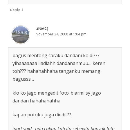
↓
Reply
uNieQ
November 24, 2008 at 1:04 pm
bagus mentong caraku dandani ko di???
yihaaaaaaa liadlahh dandananmuu… keren
toh??? hahahahhaha tanganku memang
bagusss…
klo ko jago mengedit foto..biarmi sy jago
dandan hahahahahha
kapan potoku juga diedit??
inart said : nda cukup kah itu sebegitu banyak foto