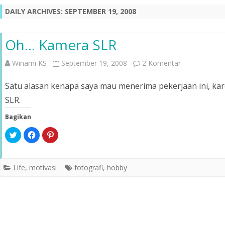
DAILY ARCHIVES:
SEPTEMBER 19, 2008
Oh… Kamera SLR
pada
Winarni KS
September 19, 2008
2 Komentar
Oh…
Satu alasan kenapa saya mau menerima pekerjaan ini, ka
Kamera
SLR.
SLR
Bagikan
K
K
K
l
l
l
i
i
i
k
k
k
u
u
u
n
n
n
Life
,
motivasi
fotografi
,
hobby
t
t
t
u
u
u
k
k
k
b
m
b
e
e
e
r
m
r
b
b
b
a
a
a
g
g
g
i
i
i