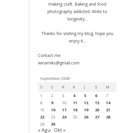
making craft. Baking and food
photography addicted. Write to
longevity...
Thanks for visiting my blog, hope you
enjoy it...
Contact me:
winarniks@gmail.com
September 2008
S
S
R
K
J
S
M
1
2
3
4
5
6
7
8
9
10
11
12
13
14
15
16
17
18
19
20
21
22
23
24
25
26
27
28
29
30
« Agu
Okt »