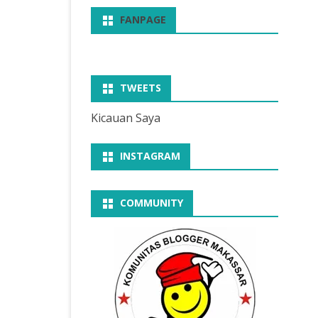
FANPAGE
TWEETS
Kicauan Saya
INSTAGRAM
COMMUNITY