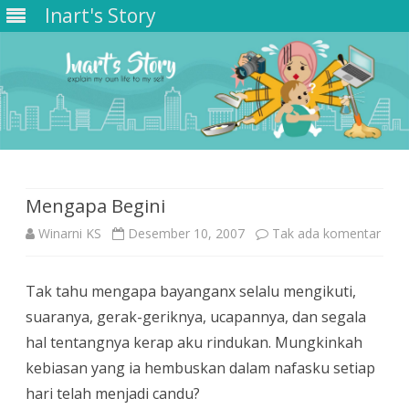
Inart's Story
Skip
to
content
Mengapa Begini
pada
Winarni KS
Desember 10, 2007
Tak ada komentar
Men
Tak tahu mengapa bayanganx selalu mengikuti,
Begi
suaranya, gerak-geriknya, ucapannya, dan segala
hal tentangnya kerap aku rindukan. Mungkinkah
kebiasan yang ia hembuskan dalam nafasku setiap
hari telah menjadi candu?