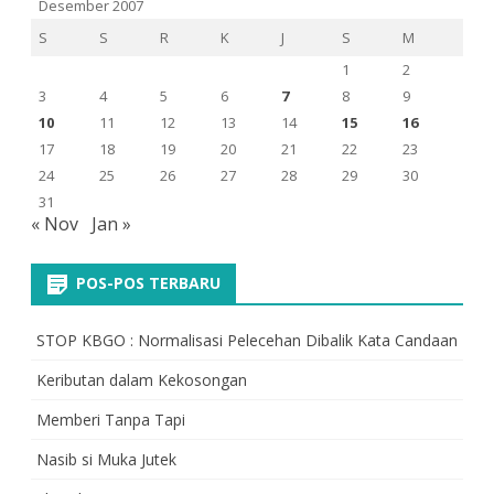
Desember 2007
S
S
R
K
J
S
M
1
2
3
4
5
6
7
8
9
10
11
12
13
14
15
16
17
18
19
20
21
22
23
24
25
26
27
28
29
30
31
« Nov
Jan »
POS-POS TERBARU
STOP KBGO : Normalisasi Pelecehan Dibalik Kata Candaan
Keributan dalam Kekosongan
Memberi Tanpa Tapi
Nasib si Muka Jutek