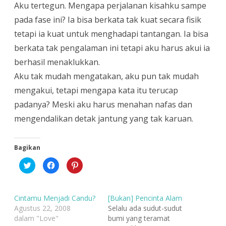
Aku tertegun. Mengapa perjalanan kisahku sampe
pada fase ini? Ia bisa berkata tak kuat secara fisik
tetapi ia kuat untuk menghadapi tantangan. Ia bisa
berkata tak pengalaman ini tetapi aku harus akui ia
berhasil menaklukkan.
Aku tak mudah mengatakan, aku pun tak mudah
mengakui, tetapi mengapa kata itu terucap
padanya? Meski aku harus menahan nafas dan
mengendalikan detak jantung yang tak karuan.
Bagikan
K
K
K
l
l
l
i
i
i
k
k
k
u
u
u
n
n
n
Cintamu Menjadi Candu?
[Bukan] Pencinta Alam
t
t
t
u
u
u
Agustus 22, 2008
Selalu ada sudut-sudut
k
k
k
dalam "Love"
bumi yang teramat
b
m
b
e
e
e