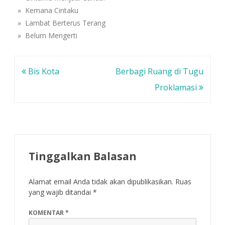
b
n
n
a
g
g
» Kemana Cintaku
r
b
b
u
a
a
» Lambat Berterus Terang
)
r
r
u
u
» Belum Mengerti
)
)
Navigasi
Bis Kota
Berbagi Ruang di Tugu
pos
Proklamasi
Tinggalkan Balasan
Alamat email Anda tidak akan dipublikasikan.
Ruas
yang wajib ditandai
*
KOMENTAR
*