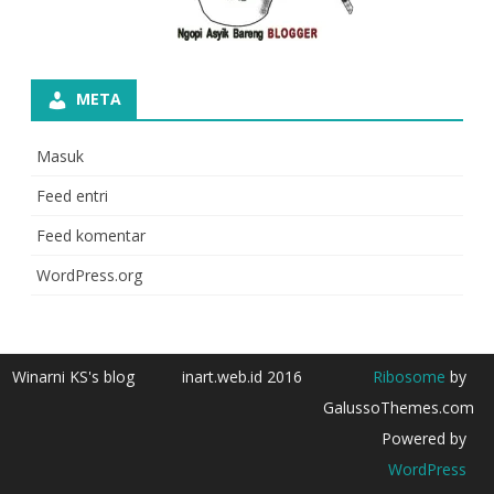
META
Masuk
Feed entri
Feed komentar
WordPress.org
Winarni KS's blog
inart.web.id 2016
Ribosome
by
GalussoThemes.com
Powered by
WordPress