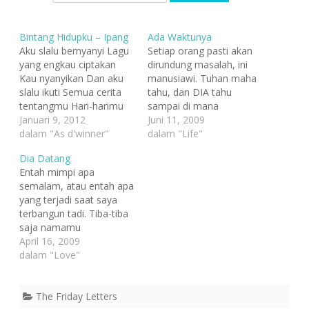
Bintang Hidupku – Ipang
Ada Waktunya
Aku slalu bernyanyi Lagu
Setiap orang pasti akan
yang engkau ciptakan
dirundung masalah, ini
Kau nyanyikan Dan aku
manusiawi. Tuhan maha
slalu ikuti Semua cerita
tahu, dan DIA tahu
tentangmu Hari-harimu
sampai di mana
Kau... Jadi inspirasiku
Januari 9, 2012
kemampuan hamba-Nya,
Juni 11, 2009
Smangat hidup Dikala
dalam "As d'winner"
semua akan diberikan
dalam "Life"
aku sedih Dikala aku
sesuai dengan porsinya.
Dia Datang
senang Disaat sendiri
Mengeluh, meratap pun
Entah mimpi apa
dan kesepian Kau bintang
manusiawi tapi apakah
semalam, atau entah apa
di hatiku Apapun yang
kita akan terus pesimis
yang terjadi saat saya
kau lakukan Baik dan
seperti itu? Jika hidup
terbangun tadi. Tiba-tiba
buruk bagiku Tetap indah
adalah pencarian, maka
saja namamu
Tak satupun alasan
kita tak usah
menganggu hariku, kau
April 16, 2009
Untuk…
mempertanyakan apa
seakan hadir kembali
dalam "Love"
yang akan terjadi…
dalam relung pikir dan
hatiku. Kenapa rindu ini
tiba-tiba mengalun
The Friday Letters