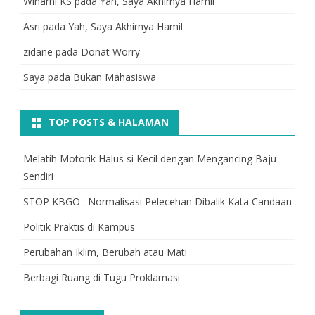
Winarni KS
pada
Yah, Saya Akhirnya Hamil
Asri
pada
Yah, Saya Akhirnya Hamil
zidane
pada
Donat Worry
Saya
pada
Bukan Mahasiswa
TOP POSTS & HALAMAN
Melatih Motorik Halus si Kecil dengan Mengancing Baju
Sendiri
STOP KBGO : Normalisasi Pelecehan Dibalik Kata Candaan
Politik Praktis di Kampus
Perubahan Iklim, Berubah atau Mati
Berbagi Ruang di Tugu Proklamasi