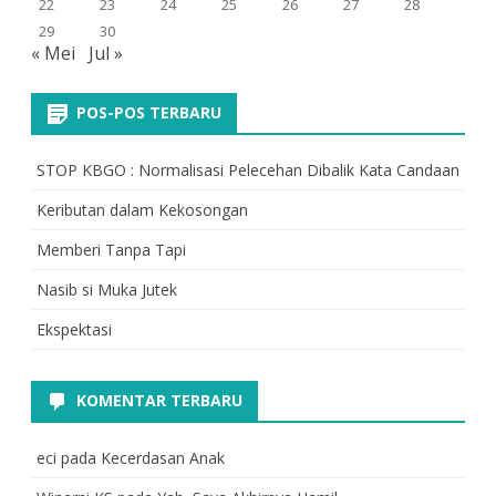
22
23
24
25
26
27
28
29
30
« Mei
Jul »
POS-POS TERBARU
STOP KBGO : Normalisasi Pelecehan Dibalik Kata Candaan
Keributan dalam Kekosongan
Memberi Tanpa Tapi
Nasib si Muka Jutek
Ekspektasi
KOMENTAR TERBARU
eci
pada
Kecerdasan Anak