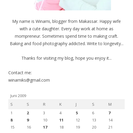
My name is Winarni, blogger from Makassar. Happy wife
with a cute daughter. Every day work at home as
mompreneur. Sometimes spend time to making craft.
Baking and food photography addicted. Write to longevity...
Thanks for visiting my blog, hope you enjoy it...
Contact me:
winarniks@gmail.com
Juni 2009
S
S
R
K
J
S
M
1
2
3
4
5
6
7
8
9
10
11
12
13
14
15
16
17
18
19
20
21