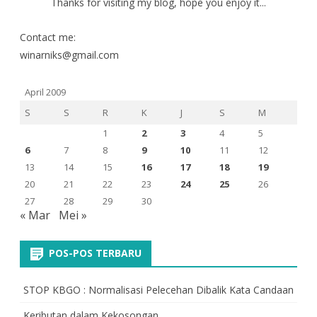
Thanks for visiting my blog, hope you enjoy it...
Contact me:
winarniks@gmail.com
April 2009
S
S
R
K
J
S
M
1
2
3
4
5
6
7
8
9
10
11
12
13
14
15
16
17
18
19
20
21
22
23
24
25
26
27
28
29
30
« Mar
Mei »
POS-POS TERBARU
STOP KBGO : Normalisasi Pelecehan Dibalik Kata Candaan
Keributan dalam Kekosongan