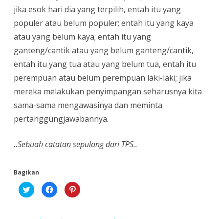
jika esok hari dia yang terpilih, entah itu yang
populer atau belum populer; entah itu yang kaya
atau yang belum kaya; entah itu yang
ganteng/cantik atau yang belum ganteng/cantik,
entah itu yang tua atau yang belum tua, entah itu
perempuan atau
belum perempuan
laki-laki; jika
mereka melakukan penyimpangan seharusnya kita
sama-sama mengawasinya dan meminta
pertanggungjawabannya.
..Sebuah catatan sepulang dari TPS..
Bagikan
K
K
K
l
l
l
i
i
i
k
k
k
u
u
u
n
n
n