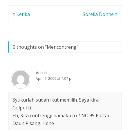
a
e
e
rakapitulasi suara oleh
y
l
l
a
a
a
Komisi Pemilihan Umum
n
y
y
Navigasi
Ketika
Sorella Donne
(KPU) telah di
g
a
a
b
n
n
rampungkan kemarin
a
g
g
pos
r
b
b
(14/11) di Panakukang
u
a
a
Mas…
)
r
r
u
u
)
)
0 thoughts on “
Mencontreng
”
Acculk
April 9, 2009 at 4:07 pm
Syukurlah sudah ikut memilih. Saya kira
Golputki.
Eh, Kita contrengji namaku to ? NO.99 Partai
Daun Pisang. Hehe