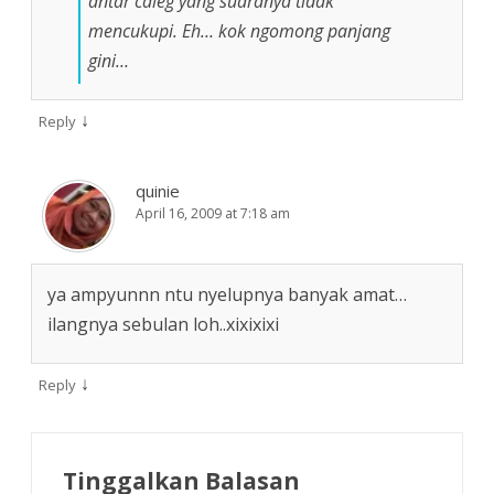
antar caleg yang suaranya tidak
mencukupi. Eh… kok ngomong panjang
gini…
↓
Reply
quinie
April 16, 2009 at 7:18 am
ya ampyunnn ntu nyelupnya banyak amat…
ilangnya sebulan loh..xixixixi
↓
Reply
Tinggalkan Balasan