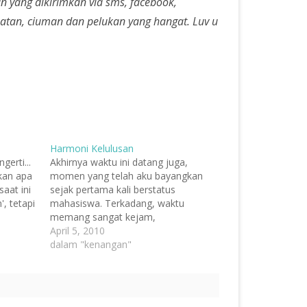
 yang dikirimkan via sms, facebook,
batan, ciuman dan pelukan yang hangat. Luv u
Harmoni Kelulusan
erti...
Akhirnya waktu ini datang juga,
kan apa
momen yang telah aku bayangkan
saat ini
sejak pertama kali berstatus
, tetapi
mahasiswa. Terkadang, waktu
memang sangat kejam,
meninggalkan kita dengan mimpi
April 5, 2010
 Jangan
yang indah. Seandainya semuanya
dalam "kenangan"
k ingin
berjalan dengan lancar, saya bisa
amu akan
melewati momen ini sejak 2 tahun
yang lalu, ketika umurku masih 21
tahun. Tetapi, apa yang kita…