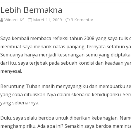
Lebih Bermakna
pada
Winarni KS
Maret 11, 2009
3 Komentar
Lebih
Saya kembali membaca refleksi tahun 2008 yang saya tulis d
Bermakna
membuat saya menarik nafas panjang, ternyata setahun ya
Semuanya hanya menjadi kesenangan semu yang diciptakan
dari itu, saya terjebak pada sebuah kondisi dan keadaan y
menyesal.
Beruntung Tuhan masih menyayangiku dan membuatku sedi
yang coba dituliskan-Nya dalam skenario kehidupanku. S
yang sebenarnya.
Dulu, saya selalu berdoa untuk diberikan kebahagian. Nam
menghampiriku. Ada apa ini? Semakin saya berdoa memint