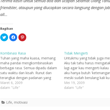
Terima kasih untuk semua doa dan ucapan Selamat Ulang Tahun
friendster, ataupun yang diucapkan secara langsung dengan ja
all…
Bagikan
K
K
K
l
l
l
i
i
i
k
k
k
u
u
u
n
n
n
Kombinasi Rasa
Tidak Mengerti
t
t
t
u
u
u
Tuhan yang maha kuasa, memang
Untukmu yang tidak juga meng
k
k
k
maha pandai mengkombinasikan
Aku tak tahu harus mengata
b
m
b
e
e
e
berbagai rasa. Semua dipadu dalam
lagi agar kau mengerti kalau 
r
m
r
b
b
b
satu waktu dan kisah. Runut dan
aku hanya butuh 'ketenangan'
a
a
a
terangkai dengan padanan yang
meski sudah berulang kali ku
g
g
g
i
i
i
tidak biasa. Menyelusup ke dalam
Maret 6, 2009
katakan, kau tetap saja
Mei 19, 2009
p
k
p
a
a
a
jiwa dan melahirkan asa… Entah apa
dalam "Life"
mengangguku. ♫...♫..♪..♫...♪..
dalam "Life"
d
n
d
yang harus saya tuliskan untuk
kau ganggu aku dulu... aku ta
a
d
a
T
i
P
mendeskripsikan hari ini, yang pasti
bertemu kamu... ku harap k
w
F
i
i
a
n
saya mensyukurinya. Semua hadir
Life
,
motivasi
berubah... jangan…
t
c
t
dalam satu…
t
e
e