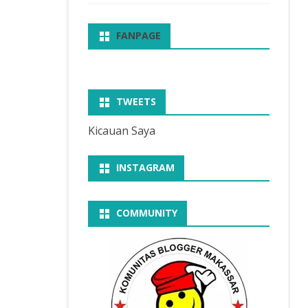
FANPAGE
TWEETS
Kicauan Saya
INSTAGRAM
COMMUNITY