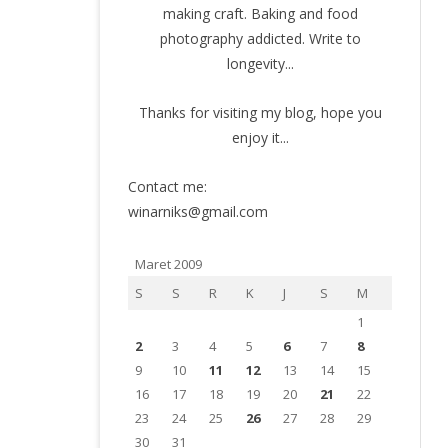
making craft. Baking and food
photography addicted. Write to
longevity...
Thanks for visiting my blog, hope you
enjoy it...
Contact me:
winarniks@gmail.com
Maret 2009
S
S
R
K
J
S
M
1
2
3
4
5
6
7
8
9
10
11
12
13
14
15
16
17
18
19
20
21
22
23
24
25
26
27
28
29
30
31