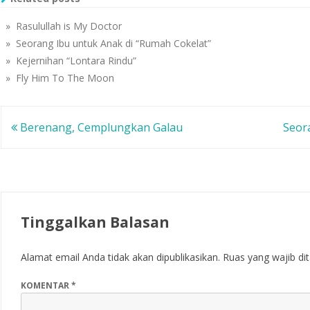
M
k
t
e
(
(
m
M
M
» Rasulullah is My Doctor
b
e
e
u
m
m
» Seorang Ibu untuk Anak di “Rumah Cokelat”
k
b
b
a
u
u
» Kejernihan “Lontara Rindu”
d
k
k
i
a
a
» Fly Him To The Moon
j
d
d
e
i
i
n
j
j
d
e
e
e
n
n
l
d
d
Navigasi
Berenang, Cemplungkan Galau
Seor
a
e
e
y
l
l
a
a
a
pos
n
y
y
g
a
a
b
n
n
a
g
g
r
b
b
u
a
a
)
r
r
u
u
Tinggalkan Balasan
)
)
Alamat email Anda tidak akan dipublikasikan.
Ruas yang wajib di
KOMENTAR
*