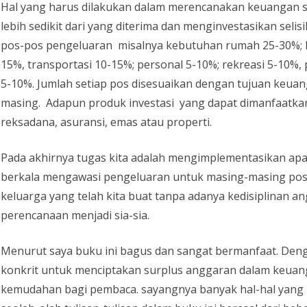
Hal yang harus dilakukan dalam merencanakan keuangan s
lebih sedikit dari yang diterima dan menginvestasikan seli
pos-pos pengeluaran misalnya kebutuhan rumah 25-30%; lis
15%, transportasi 10-15%; personal 5-10%; rekreasi 5-10
5-10%. Jumlah setiap pos disesuaikan dengan tujuan keua
masing. Adapun produk investasi yang dapat dimanfaatkan
reksadana, asuransi, emas atau properti.
Pada akhirnya tugas kita adalah mengimplementasikan apa 
berkala mengawasi pengeluaran untuk masing-masing po
keluarga yang telah kita buat tanpa adanya kedisiplinan 
perencanaan menjadi sia-sia.
Menurut saya buku ini bagus dan sangat bermanfaat. De
konkrit untuk menciptakan surplus anggaran dalam keuan
kemudahan bagi pembaca. sayangnya banyak hal-hal yan