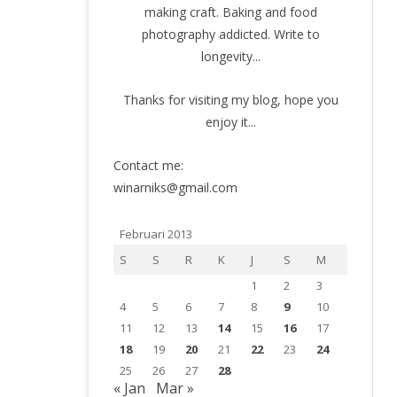
making craft. Baking and food
photography addicted. Write to
longevity...
Thanks for visiting my blog, hope you
enjoy it...
Contact me:
winarniks@gmail.com
Februari 2013
S
S
R
K
J
S
M
1
2
3
4
5
6
7
8
9
10
11
12
13
14
15
16
17
18
19
20
21
22
23
24
25
26
27
28
« Jan
Mar »