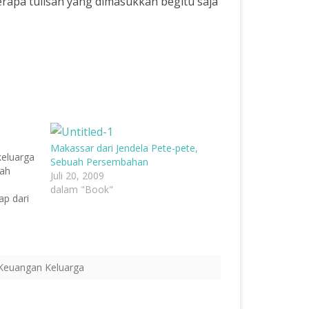
berapa tulisan yang dimasukkan begitu saja
Makassar dari Jendela Pete-pete,
keluarga
Sebuah Persembahan
dah
Juli 20, 2009
dalam "Book"
ap dari
.
h saya
andiri
g tua
sendiri,
Keuangan Keluarga
…