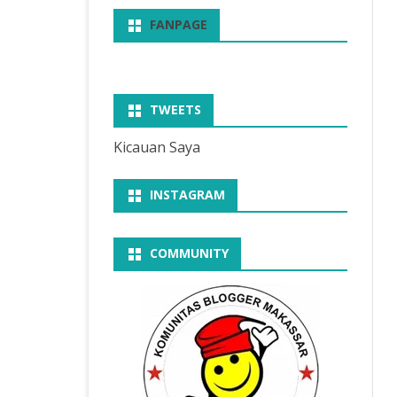
FANPAGE
TWEETS
Kicauan Saya
INSTAGRAM
COMMUNITY