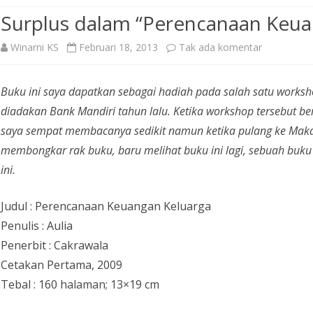
Surplus dalam “Perencanaan Keua
pada
Winarni KS
Februari 18, 2013
Tak ada komentar
Surplus
Buku ini saya dapatkan sebagai hadiah pada salah satu works
dalam
diadakan Bank Mandiri tahun lalu. Ketika workshop tersebut ber
“Perencan
saya sempat membacanya sedikit namun ketika pulang ke Makas
Keuangan
membongkar rak buku, baru melihat buku ini lagi, sebuah buku
ini.
Keluarga”
Judul : Perencanaan Keuangan Keluarga
Penulis : Aulia
Penerbit : Cakrawala
Cetakan Pertama, 2009
Tebal : 160 halaman; 13×19 cm