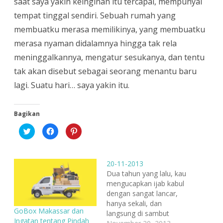
saat saya yakin keinginan itu tercapai, mempunyai
tempat tinggal sendiri. Sebuah rumah yang
membuatku merasa memilikinya, yang membuatku
merasa nyaman didalamnya hingga tak rela
meninggalkannya, mengatur sesukanya, dan tentu
tak akan disebut sebagai seorang menantu baru
lagi. Suatu hari… saya yakin itu.
Bagikan
K
K
K
l
l
l
i
i
i
k
k
k
u
u
u
n
n
n
20-11-2013
t
t
t
u
u
u
Dua tahun yang lalu, kau
k
k
k
mengucapkan ijab kabul
b
m
b
e
e
e
dengan sangat lancar,
r
m
r
b
b
b
hanya sekali, dan
a
a
a
GoBox Makassar dan
langsung di sambut
g
g
g
i
i
i
Ingatan tentang Pindah