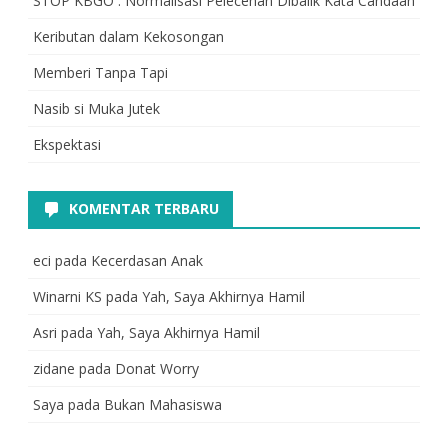
STOP KBGO : Normalisasi Pelecehan Dibalik Kata Candaan
Keributan dalam Kekosongan
Memberi Tanpa Tapi
Nasib si Muka Jutek
Ekspektasi
KOMENTAR TERBARU
eci
pada
Kecerdasan Anak
Winarni KS
pada
Yah, Saya Akhirnya Hamil
Asri
pada
Yah, Saya Akhirnya Hamil
zidane
pada
Donat Worry
Saya
pada
Bukan Mahasiswa