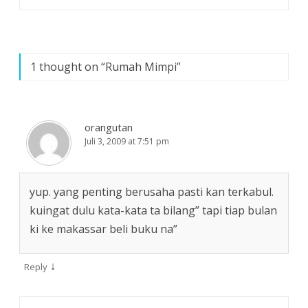
u
u
)
)
1 thought on “
Rumah Mimpi
”
orangutan
Juli 3, 2009 at 7:51 pm
yup. yang penting berusaha pasti kan terkabul.
kuingat dulu kata-kata ta bilang” tapi tiap bulan
ki ke makassar beli buku na”
↓
Reply