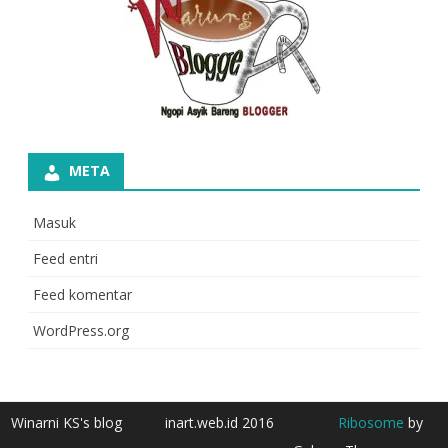
META
Masuk
Feed entri
Feed komentar
WordPress.org
Winarni KS's blog
inart.web.id 2016
Ribosome
by