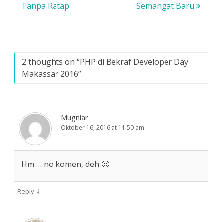
pos
Tanpa Ratap
Semangat Baru
r
b
b
u
a
a
)
r
r
u
u
)
)
2 thoughts on “
PHP di Bekraf Developer Day
Makassar 2016
”
Mugniar
Oktober 16, 2016 at 11:50 am
Hm … no komen, deh 🙂
↓
Reply