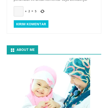
+
2
=
5
ABOUT ME