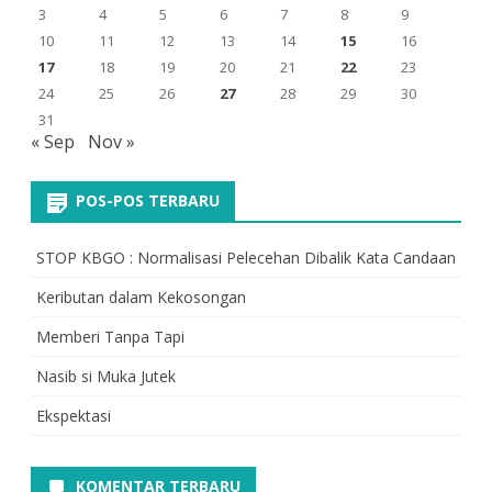
3
4
5
6
7
8
9
10
11
12
13
14
15
16
17
18
19
20
21
22
23
24
25
26
27
28
29
30
31
« Sep
Nov »
POS-POS TERBARU
STOP KBGO : Normalisasi Pelecehan Dibalik Kata Candaan
Keributan dalam Kekosongan
Memberi Tanpa Tapi
Nasib si Muka Jutek
Ekspektasi
KOMENTAR TERBARU