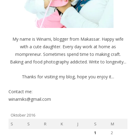
My name is Winarni, blogger from Makassar. Happy wife
with a cute daughter. Every day work at home as
mompreneur. Sometimes spend time to making craft.
Baking and food photography addicted. Write to longevity...
Thanks for visiting my blog, hope you enjoy it...
Contact me:
winarniks@gmail.com
Oktober 2016
S
S
R
K
J
S
M
1
2