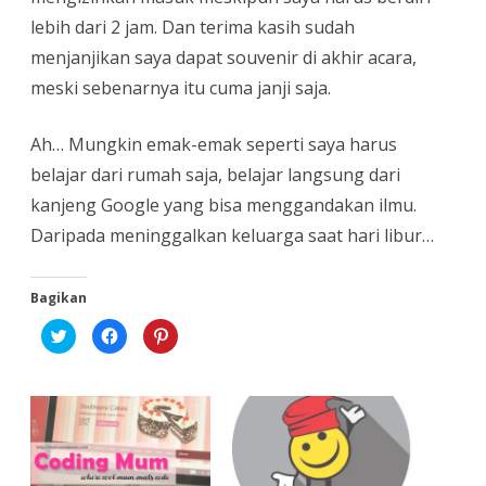
lebih dari 2 jam. Dan terima kasih sudah
menjanjikan saya dapat souvenir di akhir acara,
meski sebenarnya itu cuma janji saja.
Ah… Mungkin emak-emak seperti saya harus
belajar dari rumah saja, belajar langsung dari
kanjeng Google yang bisa menggandakan ilmu.
Daripada meninggalkan keluarga saat hari libur…
Bagikan
K
K
K
l
l
l
i
i
i
k
k
k
u
u
u
n
n
n
t
t
t
u
u
u
k
k
k
b
m
b
e
e
e
r
m
r