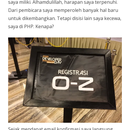
saya miliki. Alhamdulillah, harapan saya terpenuhi.
Day
Dari pembicara saya memperoleh banyak hal baru
Makassar
untuk dikembangkan. Tetapi disisi lain saya kecewa,
2016
saya di PHP. Kenapa?
Sejak mendapat email konfirmasi saya langsung