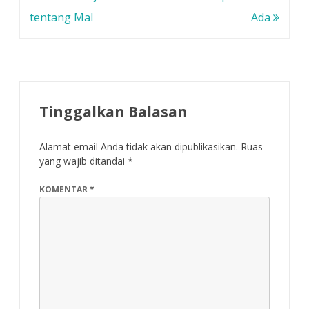
n
y
y
saja dia merasakan
g
a
a
pos
tentang Mal
Ada
b
n
n
perasaan aneh itu,
a
g
g
r
b
b
perasaan aneh yang
u
a
a
orang lain…
)
r
r
u
u
)
)
Tinggalkan Balasan
Alamat email Anda tidak akan dipublikasikan.
Ruas
yang wajib ditandai
*
KOMENTAR
*