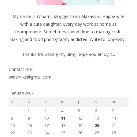
My name is Winarni, blogger from Makassar. Happy wife
with a cute daughter. Every day work at home as
mompreneur. Sometimes spend time to making craft.
Baking and food photography addicted. Write to longevity...
Thanks for visiting my blog, hope you enjoy it...
Contact me:
winarniks@gmail.com
Januari 2007
S
S
R
K
J
S
M
1
2
3
4
5
6
7
8
9
10
11
12
13
14
15
16
17
18
19
20
21
22
23
24
25
26
27
28