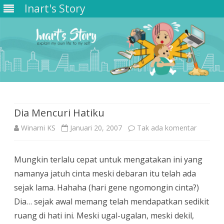
Inart's Story
Skip
to
content
Dia Mencuri Hatiku
pada
Winarni KS
Januari 20, 2007
Tak ada komentar
Dia
Mungkin terlalu cepat untuk mengatakan ini yang
Mencuri
namanya jatuh cinta meski debaran itu telah ada
Hatiku
sejak lama. Hahaha (hari gene ngomongin cinta?)
Dia… sejak awal memang telah mendapatkan sedikit
ruang di hati ini. Meski ugal-ugalan, meski dekil,