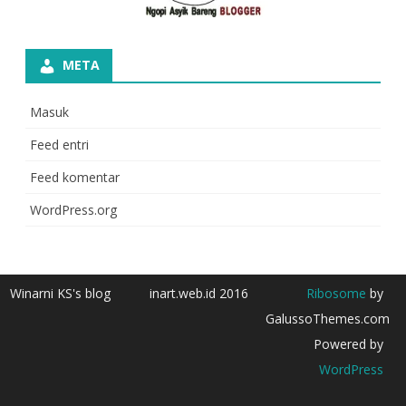
META
Masuk
Feed entri
Feed komentar
WordPress.org
Winarni KS's blog
inart.web.id 2016
Ribosome
by
GalussoThemes.com
Powered by
WordPress