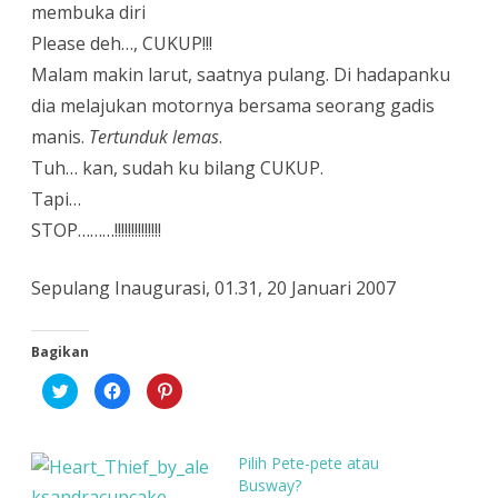
membuka diri
Please deh…, CUKUP!!!
Malam makin larut, saatnya pulang. Di hadapanku
dia melajukan motornya bersama seorang gadis
manis.
Tertunduk lemas
.
Tuh… kan, sudah ku bilang CUKUP.
Tapi…
STOP………!!!!!!!!!!!!!!
Sepulang Inaugurasi, 01.31, 20 Januari 2007
Bagikan
K
K
K
l
l
l
i
i
i
k
k
k
u
u
u
n
n
n
Pilih Pete-pete atau
t
t
t
u
u
u
Busway?
k
k
k