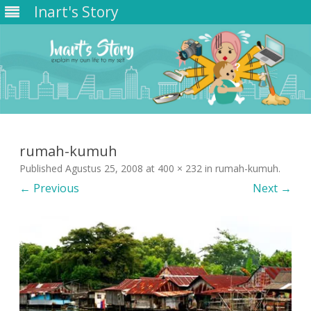
Inart's Story
Skip
to
content
rumah-kumuh
Published
Agustus 25, 2008
at
400 × 232
in
rumah-kumuh
.
← Previous
Next →