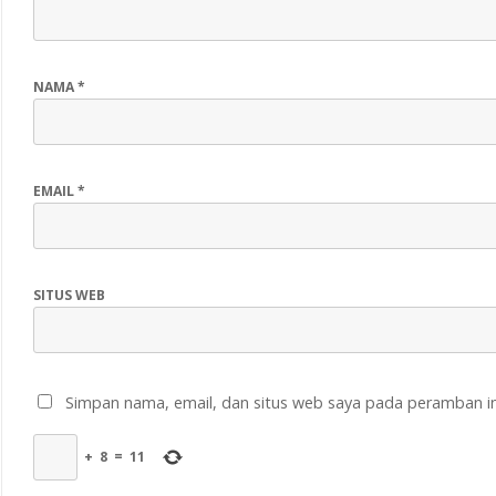
NAMA
*
EMAIL
*
SITUS WEB
Simpan nama, email, dan situs web saya pada peramban in
+
8
=
11