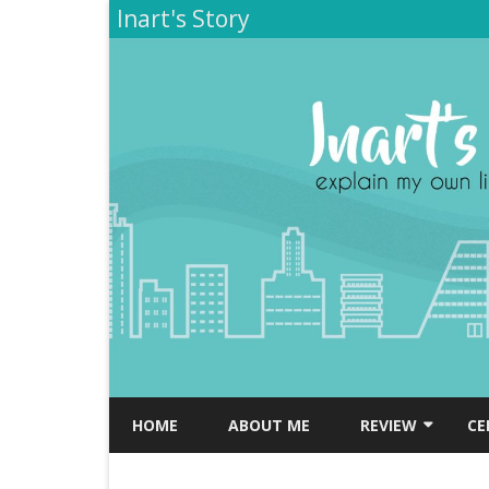
Inart's Story
HOME
ABOUT ME
REVIEW
CE
TEMPAT