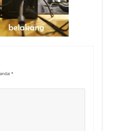
tandai
*