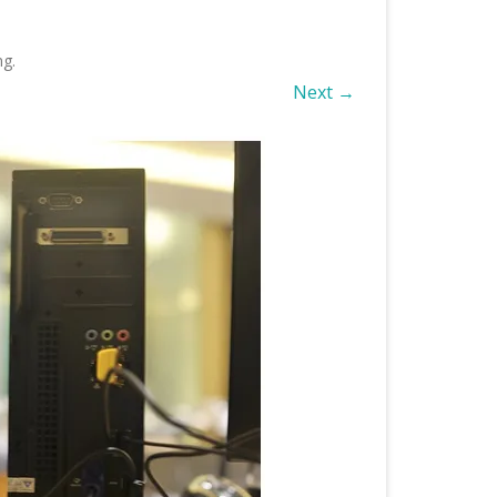
ng
.
Next →