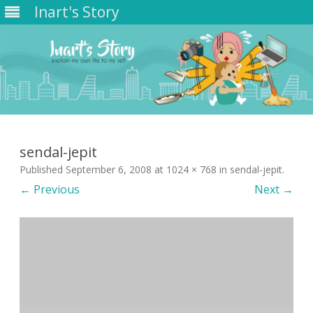
Inart's Story
Skip
to
content
sendal-jepit
Published
September 6, 2008
at
1024 × 768
in
sendal-jepit
.
← Previous
Next →