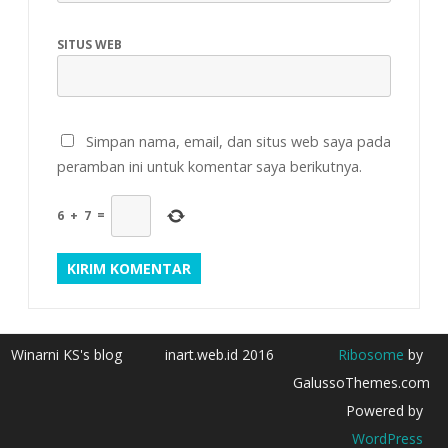
SITUS WEB
Simpan nama, email, dan situs web saya pada
peramban ini untuk komentar saya berikutnya.
6
+
7
=
Winarni KS's blog
inart.web.id 2016
Ribosome
by
GalussoThemes.com
Powered by
WordPress