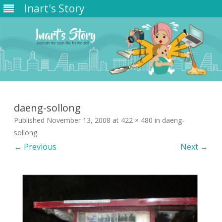
Inart's Story
Skip
to
content
daeng-sollong
Published
November 13, 2008
at
422 × 480
in
daeng-
sollong
.
← Previous
Next →